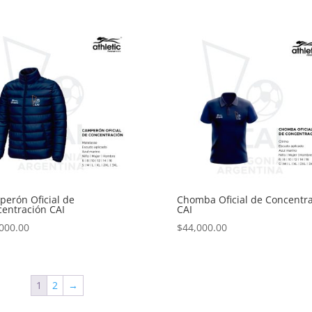
erón Oficial de
Chomba Oficial de Concentr
entración CAI
CAI
000.00
$
44,000.00
1
2
→