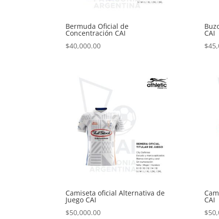
Bermuda Oficial de
Buzo
Concentración CAI
CAI
$
40,000.00
$
45,
Camiseta oficial Alternativa de
Cami
Juego CAI
CAI
$
50,000.00
$
50,